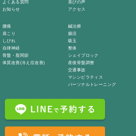
よくある質問
喜びの声
お知らせ
アクセス
腰痛
鍼治療
肩こり
腸活
しびれ
吸玉
自律神経
整体
骨盤・股関節
シェイプロック
体質改善(冷え症改善)
産後骨盤調整
交通事故
マシンピラティス
パーソナルトレーニング