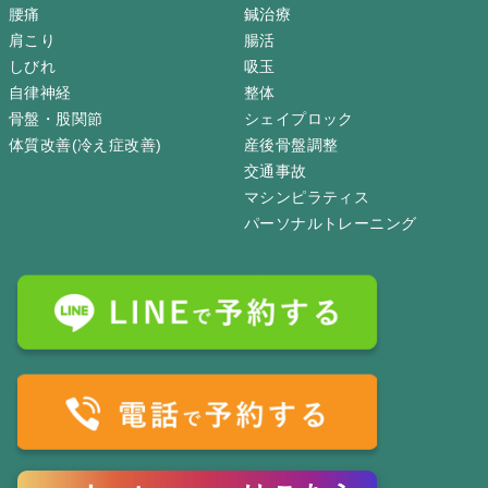
腰痛
鍼治療
肩こり
腸活
しびれ
吸玉
自律神経
整体
骨盤・股関節
シェイプロック
体質改善(冷え症改善)
産後骨盤調整
交通事故
マシンピラティス
パーソナルトレーニング